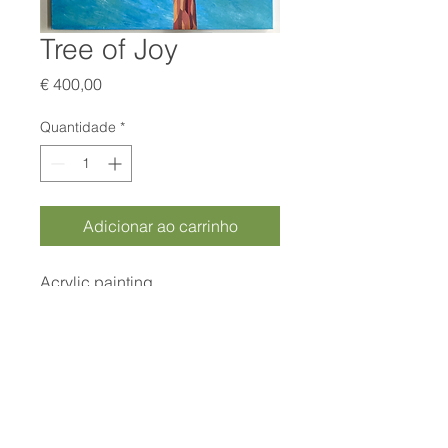
Tree of Joy
Preço
€ 400,00
Quantidade
*
Adicionar ao carrinho
Acrylic painting
80 x 100 cm
Curamora