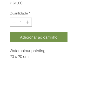
Preço
€ 60,00
Quantidade
*
Adicionar ao carrinho
Watercolour painting
20 x 20 cm
*price includes frame
Curamora
info@curamora.com